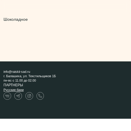
Шоколадное
info@raiskii-sad.ru
г. Балашиха, ул. Текстильщиков 1Б
пн-вс с 11.00 до 02.00
ПАРТНЕРЫ
Русские бани