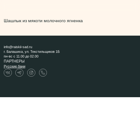
Шашлык из мякоти молочного ягненка
info@raiskii-sad.ru
г. Балашиха, ул. Текстильщиков 1Б
пн-вс с 11.00 до 02.00
ПАРТНЕРЫ
Русские бани