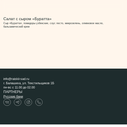
Салат с сыром «Буратта»
Сыр «Буратта», помидоры узбекские, соус песто, микрозелень, оливковое масло,
бальзамический крем
info@raiskii-sad.ru
г. Балашиха, ул. Текстильщиков 1Б
пн-вс с 11.00 до 02.00
ПАРТНЕРЫ
Русские бани