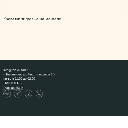
Креветки тигровые на мангале
info@raiskii-sad.ru
г. Балашиха, ул. Текстильщиков 1Б
пн-вс с 11.00 до 02.00
ПАРТНЕРЫ
Русские бани