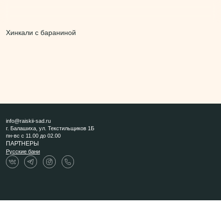
Хинкали с бараниной
info@raiskii-sad.ru
г. Балашиха, ул. Текстильщиков 1Б
пн-вс с 11.00 до 02.00
ПАРТНЕРЫ
Русские бани