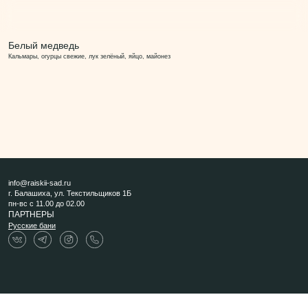
Белый медведь
Кальмары, огурцы свежие, лук зелёный, яйцо, майонез
info@raiskii-sad.ru
г. Балашиха, ул. Текстильщиков 1Б
пн-вс с 11.00 до 02.00
ПАРТНЕРЫ
Русские бани